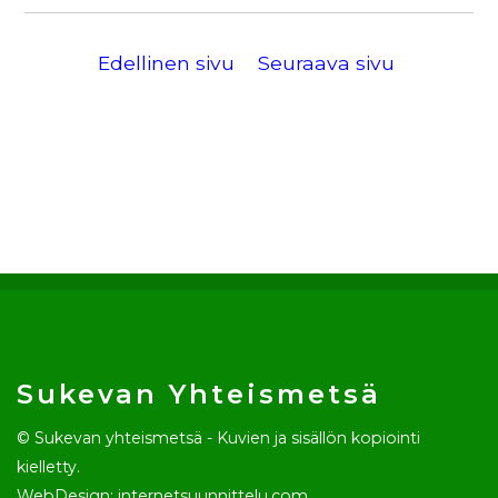
Edellinen sivu
Seuraava sivu
Sukevan Yhteismetsä
© Sukevan yhteismetsä - Kuvien ja sisällön kopiointi
kielletty.
WebDesign: internetsuunnittelu.com