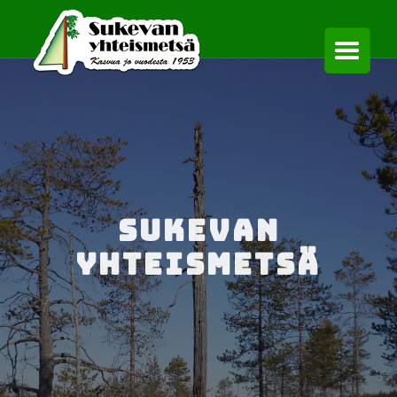
Sukevan
yhteismetsä
Kasvua jo vuodesta 1953
Lue lisää